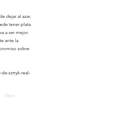
e dejar al azar,
ede tener plata
va a ser mejor.
e ante la
mpromiso sobre
-de-sztryk-real-
Next