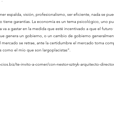
“.
ner espalda, visión, profesionalismo, ser eficiente, nada se pued
no tiene garantías. La economía es un tema psicológico, uno pu
 la va a gastar en la medida que esté incentivado a que el futuro 
que genera un gobierno, o un cambio de gobierno generalment
l mercado se retrae, ante la certidumbre el mercado toma co
s como el mío que son largoplacistas”.
cios.biz/te-invito-a-comer/con-nestor-sztryk-arquitecto-director