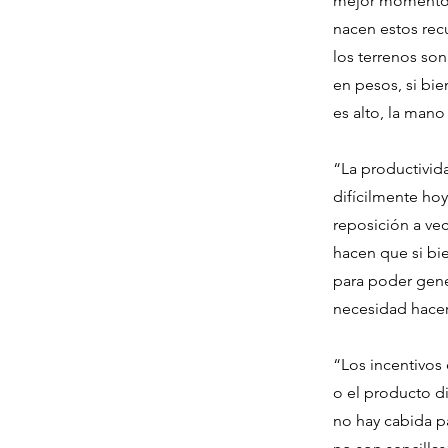
mejor momento, 
nacen estos rec
los terrenos so
en pesos, si bi
es alto, la mano
“La productivid
difícilmente hoy
reposición a vec
hacen que si bi
para poder gene
necesidad hacer
“Los incentivos
o el producto di
no hay cabida pa