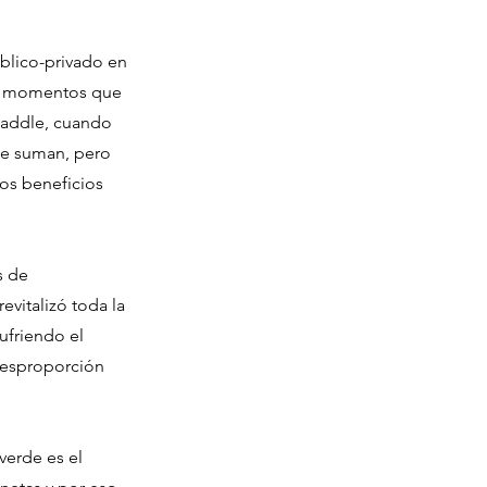
úblico-privado en
ay momentos que
paddle, cuando
se suman, pero
os beneficios
s de
evitalizó toda la
ufriendo el
 desproporción
verde es el