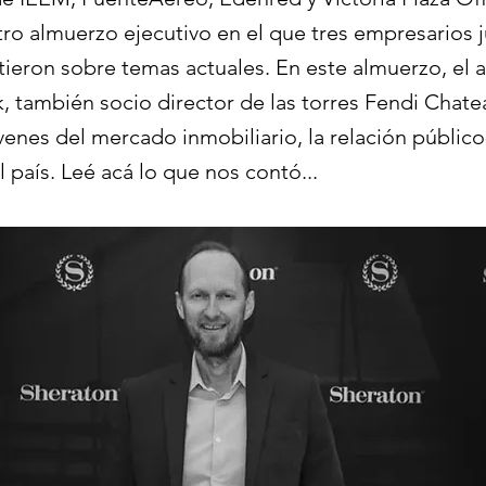
tro almuerzo ejecutivo en el que tres empresarios j
tieron sobre temas actuales. En este almuerzo, el 
k, también socio director de las torres Fendi Chat
venes del mercado inmobiliario, la relación público
país. Leé acá lo que nos contó...