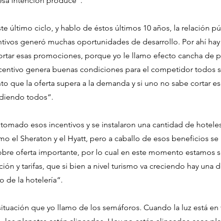
esa intención produce“.
e último ciclo, y hablo de éstos últimos 10 años, la relación p
ntivos generó muchas oportunidades de desarrollo. Por ahí h
ortar esas promociones, porque yo le llamo efecto cancha de 
ncentivo genera buenas condiciones para el competidor todos 
o que la oferta supera a la demanda y si uno no sabe cortar es
diendo todos“.
 tomado esos incentivos y se instalaron una cantidad de hotele
 el Sheraton y el Hyatt, pero a caballo de esos beneficios se r
obre oferta importante, por lo cual en este momento estamos s
ión y tarifas, que si bien a nivel turismo va creciendo hay una
o de la hotelería“.
ituación que yo llamo de los semáforos. Cuando la luz está en 