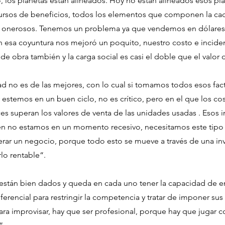
los planetas están alineados. Hoy no están alineados esos pla
ursos de beneficios, todos los elementos que componen la ca
n onerosos. Tenemos un problema ya que vendemos en dólares
en esa coyuntura nos mejoró un poquito, nuestro costo e incide
 de obra también y la carga social es casi el doble que el valor 
ad no es de las mejores, con lo cual si tomamos todos esos fac
 estemos en un buen ciclo, no es crítico, pero en el que los co
es superan los valores de venta de las unidades usadas . Esos 
en no estamos en un momento recesivo, necesitamos este tipo 
rar un negocio, porque todo esto se mueve a través de una inve
lo rentable“.
 están bien dados y queda en cada uno tener la capacidad de e
ferencial para restringir la competencia y tratar de imponer su
ra improvisar, hay que ser profesional, porque hay que jugar c