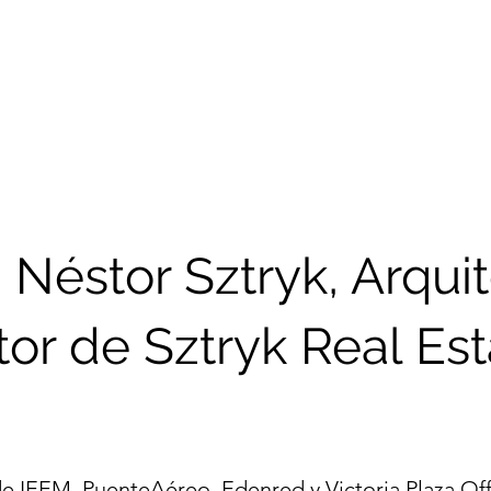
Inicio
Compañía
P
 Néstor Sztryk, Arqui
tor de Sztryk Real Es
e IEEM, PuenteAéreo, Edenred y Victoria Plaza Of