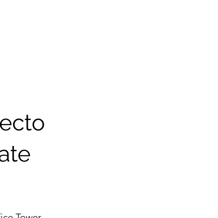
royectos Destacados
Contacto
Noticias
tecto
tate
fice Tower