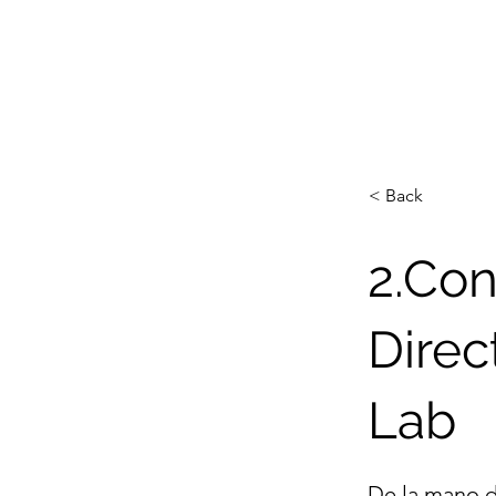
< Back
2.Con
Direc
Lab
De la mano d