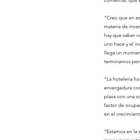
comercial, que 
“Creo que en est
materia de ince
hay que saber c
uno hace y el i
llega un moment
terminamos per
“La hotelería ha
envergadura como
plaza con una s
factor de ocupac
en el crecimient
“Estamos en la s