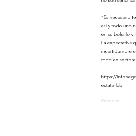
no son sencillas
“Es necesario te
así y todo uno 
en su bolsillo y
La expectativa 
incertidumbre e
todo en sectore
https://infonego
estate-lab
Previous