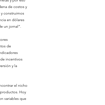
netas y por eso
dena de costos y
 y construimos
ncia en dólares
de un jornal“.
tores
stos de
indicadores
de incentivos
rsión y la
ncontrar el nicho
s productos. Hoy
on variables que